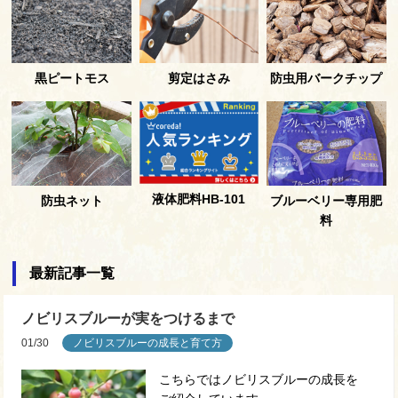
黒ピートモス
剪定はさみ
防虫用バークチップ
液体肥料HB-101
防虫ネット
ブルーベリー専用肥
料
最新記事一覧
ノビリスブルーが実をつけるまで
01/30
ノビリスブルーの成長と育て方
こちらではノビリスブルーの成長を