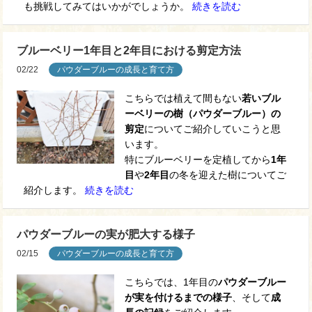
も挑戦してみてはいかがでしょうか。
続きを読む
ブルーベリー1年目と2年目における剪定方法
02/22
パウダーブルーの成長と育て方
こちらでは植えて間もない
若いブル
ーベリーの樹（パウダーブルー）の
剪定
についてご紹介していこうと思
います。
特にブルーベリーを定植してから
1年
目
や
2年目
の冬を迎えた樹についてご
紹介します。
続きを読む
パウダーブルーの実が肥大する様子
02/15
パウダーブルーの成長と育て方
こちらでは、1年目の
パウダーブルー
が実を付けるまでの様子
、そして
成