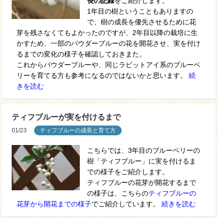
長の記録
をご紹介します。
1年目の樹ということもありますの
で、樹の成長を優先させるために花
芽を残さなくてもよかったのですが、2年目以降の栽培に生
かすため、一部のパウダーブルーの花を開花させ、実を付け
るまでの変化の様子を確認しておきまた。
これからパウダーブルーや、同じラビットアイ系のブルーベ
リーを育てる方も参考になるのではないかと思います。
続
きを読む
ティフブルーが実を付けるまで
01/23
ティフブルーの成長と育て方
こちらでは、3年目のブルーベリーの
樹「ティフブルー」に実を付けるま
での様子をご紹介します。
ティフブルーの花芽が開花するまで
の様子は、こちらの
ティフブルーの
花芽から開花までの様子
でご紹介しています。
続きを読む