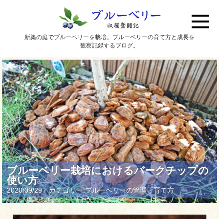
新築の庭でブルーベリーを栽培。ブルーベリーの育て方と成長を
観察記録するブログ。
ブルーベリー栽培におけるバークチップの
使い方
2020/09/29 カテゴリー:
ブルーベリーの管理・育て方