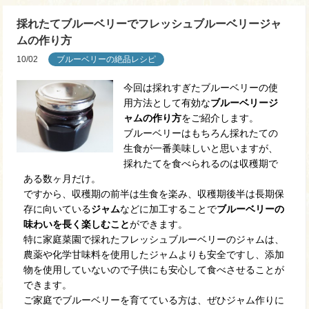
採れたてブルーベリーでフレッシュブルーベリージャ
ムの作り方
10/02
ブルーベリーの絶品レシピ
今回は採れすぎたブルーベリーの使
用方法として有効な
ブルーベリージ
ャムの作り方
をご紹介します。
ブルーベリーはもちろん採れたての
生食が一番美味しいと思いますが、
採れたてを食べられるのは収穫期で
ある数ヶ月だけ。
ですから、収穫期の前半は生食を楽み、収穫期後半は長期保
存に向いている
ジャム
などに加工することで
ブルーベリーの
味わいを長く楽しむこと
ができます。
特に家庭菜園で採れたフレッシュブルーベリーのジャムは、
農薬や化学甘味料を使用したジャムよりも安全ですし、添加
物を使用していないので子供にも安心して食べさせることが
できます。
ご家庭でブルーベリーを育てている方は、ぜひジャム作りに