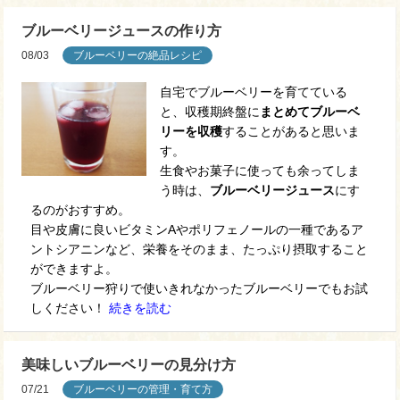
ブルーベリージュースの作り方
08/03
ブルーベリーの絶品レシピ
自宅でブルーベリーを育てている
と、収穫期終盤に
まとめてブルーベ
リーを収穫
することがあると思いま
す。
生食やお菓子に使っても余ってしま
う時は、
ブルーベリージュース
にす
るのがおすすめ。
目や皮膚に良いビタミンAやポリフェノールの一種であるア
ントシアニンなど、栄養をそのまま、たっぷり摂取すること
ができますよ。
ブルーベリー狩りで使いきれなかったブルーベリーでもお試
しください！
続きを読む
美味しいブルーベリーの見分け方
07/21
ブルーベリーの管理・育て方