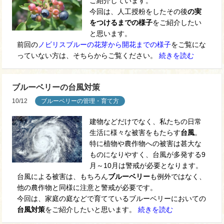
ご紹介しています。
今回は、人工授粉をしたその後
の実
をつけるまでの様子
をご紹介したい
と思います。
前回の
ノビリスブルーの花芽から開花までの様子
をご覧にな
っていない方は、そちらからご覧ください。
続きを読む
ブルーベリーの台風対策
10/12
ブルーベリーの管理・育て方
建物などだけでなく、私たちの日常
生活に様々な被害をもたらす
台風
。
特に植物や農作物への被害は甚大な
ものになりやすく、台風が多発する9
月～10月は警戒が必要となります。
台風による被害は、もちろん
ブルーベリー
も例外ではなく、
他の農作物と同様に注意と警戒が必要です。
今回は、家庭の庭などで育てているブルーベリーにおいての
台風対策
をご紹介したいと思います。
続きを読む