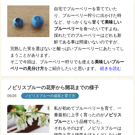
自宅でブルーベリーを育てていた
り、ブルーベリー狩りに出かけた時
など、せっかくなら
甘くて美味しい
ブルーベリー
を食べたいですよね。
採れたてのブルーベリーはどれも新
鮮である事は間違いないのですが、
完熟した実を選ばないと酸っぱいブルーベリーにあたってし
まうことがあります。
そこで今回は、ブルーベリー狩りでも使える
美味しいブルー
ベリーの見分け方
をご紹介したいと思います。
続きを読む
ノビリスブルーの花芽から開花までの様子
06/26
ノビリスブルーの成長と育て方
私が初めてブルーベリーを育て、一
番最初に上手く育ったのが
ノビリス
ブルー
という品種でした。
それもそのはず、ノビリスブルーは
病気と言う病気をほとんどしない超