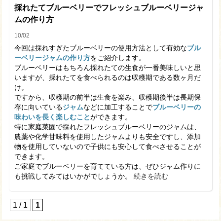
採れたてブルーベリーでフレッシュブルーベリージャ
ムの作り方
10/02
今回は採れすぎたブルーベリーの使用方法として有効な
ブル
ーベリージャムの作り方
をご紹介します。
ブルーベリーはもちろん採れたての生食が一番美味しいと思
いますが、採れたてを食べられるのは収穫期である数ヶ月だ
け。
ですから、収穫期の前半は生食を楽み、収穫期後半は長期保
存に向いている
ジャム
などに加工することで
ブルーベリーの
味わいを長く楽しむこと
ができます。
特に家庭菜園で採れたフレッシュブルーベリーのジャムは、
農薬や化学甘味料を使用したジャムよりも安全ですし、添加
物を使用していないので子供にも安心して食べさせることが
できます。
ご家庭でブルーベリーを育てている方は、ぜひジャム作りに
も挑戦してみてはいかがでしょうか。
続きを読む
1 / 1
1