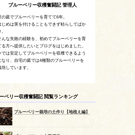
ブルーベリー収穫奮闘記 管理人
家の庭でブルーベリーを育てて6年。
はじめは実を付けることもできず枯らしてばか
り。
そんな失敗の経験を、初めてブルーベリーを育
てる方へ提供したいとブログをはじめました。
今では安定してブルーベリーを収穫できるよう
になり、自宅の庭では4種類のブルーベリーを
栽培しています。
ーベリー収穫奮闘記 閲覧ランキング
ブルーベリー栽培の土作り【地植え編】